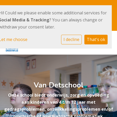
IJsbaanpad 7
020 - 676 98 49
Hi! Could we please enable some additional services for
1076 CV Amsterdam
Social Media & Tracking
? You can always change or
E-mailadres
withdraw your consent later.
Let me choose
I decline
That's ok
Van Detschool
Onze school biedt onderwijs, zorg en opvoeding
aan kinderen van 4 t/m 12 jaar met
gedragsproblemen, ontwikkelingsproblemen en/of
psychische of psychiatrische problematiek.