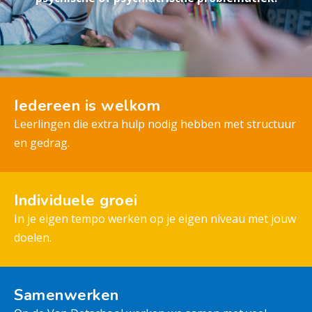
Iedereen is welkom
Leerlingen die extra hulp nodig hebben met structuur
en gedrag.
Individuele groei
In je eigen tempo werken op je eigen niveau met jouw
doelen.
Samenwerken